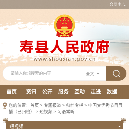
会员中心
首页
资讯
公开
服务
互动
走进
数据
新媒体
您的位置：
首页
>
专题报道
>
归档专栏
>
中国梦优秀节目展
播（已归档）
>
短视频
>
习语常听
短视频