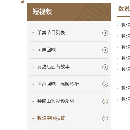
数说
短视频
数
单集节目列表
数
数
习声回响
数说
典故后面有故事
数
习声回响｜温暖聆听
数
数
钟南山短视频系列
数说中国扶贫