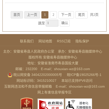
首页
上一页
1
2
下一页
尾页
共2页
确认
跳至
联系我们
网站地图
RSS订阅
隐私保护
主办：安徽省寿县人民政府办公室
承办：安徽省寿县融媒体中心
版权所有:安徽省寿县融媒体中心
地址：安徽省淮南市寿县国投大厦
邮编：232200
E-mail：shouxian-wz@163.com
皖公网安备 34042202000005号
皖ICP备19025266号-1
网站标识码：3415210027
本站已支持IPV6访问
互联网违法和不良信息举报邮箱
E-mail：shouxian-wz@163.com
网上有害信息举报专区