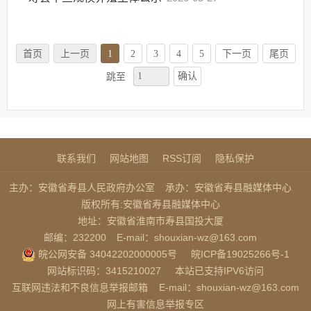
首页
上一页
1
2
3
4
5
下一页
尾页
确认
跳至
联系我们
网站地图
RSS订阅
隐私保护
主办：安徽省寿县人民政府办公室
承办：安徽省寿县融媒体中心
版权所有:安徽省寿县融媒体中心
地址：安徽省淮南市寿县国投大厦
邮编：232200
E-mail：shouxian-wz@163.com
皖公网安备 34042202000005号
皖ICP备19025266号-1
网站标识码：3415210027
本站已支持IPV6访问
互联网违法和不良信息举报邮箱
E-mail：shouxian-wz@163.com
网上有害信息举报专区