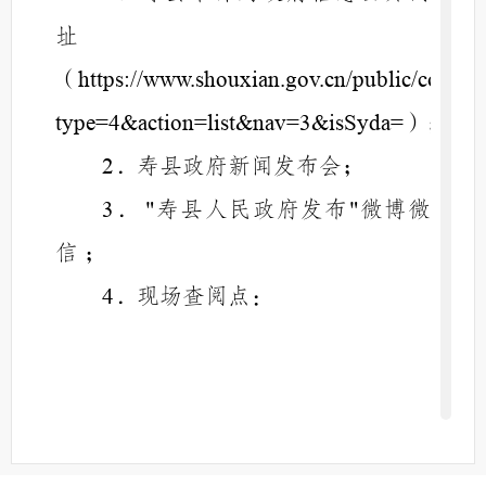
址
（
https://www.shouxian.gov.cn/public/colu
）；
type=4&action=list&nav=3&isSyda=
．寿县政府新闻发布会；
2
．
寿县人民政府发布
微博微
3
"
"
信
；
．现场查阅点：
4
寿县
审计
局，办公地址：寿县
国
投大厦；办公时间：法定工作日
上
午
下午
，节
0
8
:00-12:00
1
4
:30-17:
3
0
假日除外；联系电话：
0554-