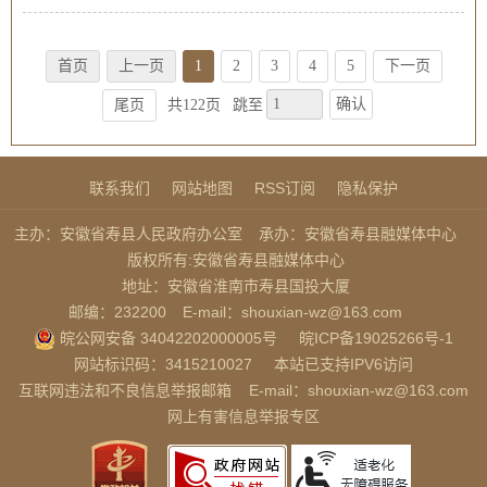
首页
上一页
1
2
3
4
5
下一页
确认
尾页
共122页
跳至
联系我们
网站地图
RSS订阅
隐私保护
主办：安徽省寿县人民政府办公室
承办：安徽省寿县融媒体中心
版权所有:安徽省寿县融媒体中心
地址：安徽省淮南市寿县国投大厦
邮编：232200
E-mail：shouxian-wz@163.com
皖公网安备 34042202000005号
皖ICP备19025266号-1
网站标识码：3415210027
本站已支持IPV6访问
互联网违法和不良信息举报邮箱
E-mail：shouxian-wz@163.com
网上有害信息举报专区