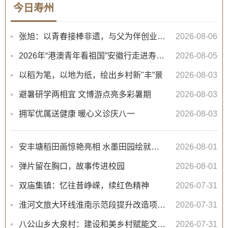
今日寿州
张旭：以青春接棒非遗，与父为伴创业逐光
2026-08-06
2026年“港澳青年看祖国”安徽行走进寿县探访楚文化
2026-08-05
以稻为笔，以地为纸，绘出乡村新"丰”景
2026-08-03
避暑研学两相宜 文博游点亮多彩暑期
2026-08-03
拥军优属送健康 暖心义诊庆八一
2026-08-03
安丰塘稻田画惊艳亮相 水墨田园绘就乡村振兴新图景
2026-08-01
弹片留在胸口，故事传进校园
2026-08-01
双庙集镇：忆往昔峥嵘，续红色精神
2026-07-31
淮河文旅大环线淮南示范段提升改造项目寿县定湖大道路段即将完工
2026-07-31
八公山乡大泉村：建设和美乡村赋能文旅豆腐产业
2026-07-31