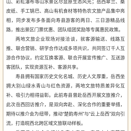
山、彩虹瀑布等山水景区尽显原生态风光；岳西翠兰、桑
皮纸、手工锅巴、高山有机食材等特色农文旅产品集中亮
相，同步发布多条面向寿县游客的两日、三日游精品线
路，推出景区门票优惠、团队组团奖励等专属惠民政策。
两地文旅企业现场对接洽谈，就客源输送、线路互
推、联合营销、研学合作达成多项共识，共同签订千人互
游合作协议，约定互换客源、联合开展宣传推广、互送游
客团队，实现资源互补、客源共享。
寿县拥有国家历史文化名城、历史人文厚重，岳西坐
拥大别山绿水青山与红色资源，两地文旅特质差异化互
补、吸引力相得益彰。此前寿县曾赴岳西开展文旅推介，
此次岳西回访推介，是双向奔赴、深化合作的重要举措，
期待以推介会为纽带，推动“楚韵寿州”与“云上岳西”双向引
流，打造皖西北跨区域文旅联动样板。