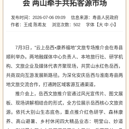
会 两山牵手共拓客源市场
发布时间：2026-07-06 09:09
信息来源：寿县人民政府
作者：王成 陈希友
浏览次数：
502
字体【
大
中
小
】
7月3日，“云上岳西•康养福地”文旅专场推介会在寿县
顺利举办。两地融媒体中心负责人、本地旅行社、研学机
构、文旅企业及媒体代表齐聚现场，共赏山水红色岳西，
共商双向互游发展新路径。为深化安庆岳西与淮南寿县两
地文旅交流合作，打通跨区域客源互通渠道，
推介会上，岳西文旅推介官通过风光宣传片、图文展
板、现场讲解相结合的形式，全方位展示岳西核心文旅资
源。依托大别山生态底色，重点推介红色研学、森林康
养、高山避暑、乡村休闲四大精品业态：明堂山、妙道