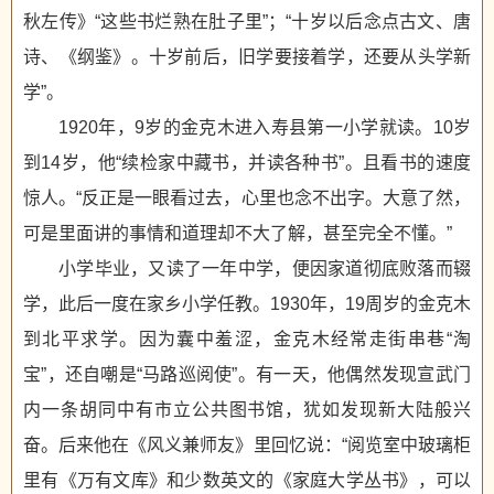
秋左传》“这些书烂熟在肚子里”；“十岁以后念点古文、唐
诗、《纲鉴》。十岁前后，旧学要接着学，还要从头学新
学”。
1920年，9岁的金克木进入寿县第一小学就读。10岁
到14岁，他“续检家中藏书，并读各种书”。且看书的速度
惊人。“反正是一眼看过去，心里也念不出字。大意了然，
可是里面讲的事情和道理却不大了解，甚至完全不懂。”
小学毕业，又读了一年中学，便因家道彻底败落而辍
学，此后一度在家乡小学任教。1930年，19周岁的金克木
到北平求学。因为囊中羞涩，金克木经常走街串巷“淘
宝”，还自嘲是“马路巡阅使”。有一天，他偶然发现宣武门
内一条胡同中有市立公共图书馆，犹如发现新大陆般兴
奋。后来他在《风义兼师友》里回忆说：“阅览室中玻璃柜
里有《万有文库》和少数英文的《家庭大学丛书》，可以