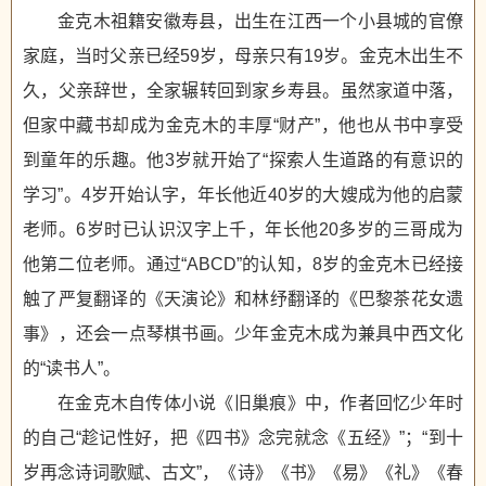
金克木祖籍安徽寿县，出生在江西一个小县城的官僚
家庭，当时父亲已经59岁，母亲只有19岁。金克木出生不
久，父亲辞世，全家辗转回到家乡寿县。虽然家道中落，
但家中藏书却成为金克木的丰厚“财产”，他也从书中享受
到童年的乐趣。他3岁就开始了“探索人生道路的有意识的
学习”。4岁开始认字，年长他近40岁的大嫂成为他的启蒙
老师。6岁时已认识汉字上千，年长他20多岁的三哥成为
他第二位老师。通过“ABCD”的认知，8岁的金克木已经接
触了严复翻译的《天演论》和林纾翻译的《巴黎茶花女遗
事》，还会一点琴棋书画。少年金克木成为兼具中西文化
的“读书人”。
在金克木自传体小说《旧巢痕》中，作者回忆少年时
的自己“趁记性好，把《四书》念完就念《五经》”；“到十
岁再念诗词歌赋、古文”，《诗》《书》《易》《礼》《春