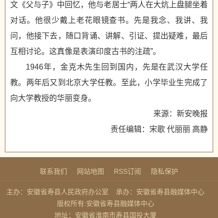
文《父与子》中回忆，他与老居士“两人在大炕上盘腿坐着
对话。他很少戴上老花眼镜查书。先是我念、我讲、我
问，他接下去，随口背诵、讲解、引证、提出疑难，最后
互相讨论。这真像是表演印度古书的注疏”。
1946年，金克木先生回到国内，先是在武汉大学任
教。两年后又到北京大学任教。至此，小学毕业生完成了
向大学教授的华丽变身。
来源：新安晚报
责任编辑：宋歌 代丽丽 高静
联系我们
网站地图
RSS订阅
隐私保护
主办：安徽省寿县人民政府办公室
承办：安徽省寿县融媒体中心
版权所有:安徽省寿县融媒体中心
地址：安徽省淮南市寿县国投大厦