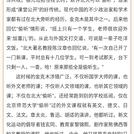
洋兴叹。蔡元培担任校长时，默许北大可以“偷听”，逐渐
形成“课堂公开”的好传统。现代中国的不少政治家和学术
家都有过在北大旁听的经历，金克木是其中之一。后来他
回忆“偷听”情形说，“班上只有一个学生，老师很欢迎外
来‘加塞儿’的。从此与外国文打交道，可说是一辈子吃洋
文饭。”北大著名教授陈汉章也回忆说，“有一次自己开了
一门新课，平时总有十几位学生。可一到考试那天，台下
只剩一人，一查，哈！原来那些全是偷听生。”
这时候的金克木涉猎广泛，不仅听国学大师的课，也
听外文老师的课；不仅听人文领域的课，也听其它领域的
课；不仅在北大“偷听”，还经常跑到别的学校巡阅，仅在
北京师范大学“偷听”过的外文课程就有英文、德文、日
文、法文。章太炎、鲁迅、胡适的演讲，他都听过。新文
化运动的倡导者钱玄同、教育家黎锦熙、剧作家熊佛西等