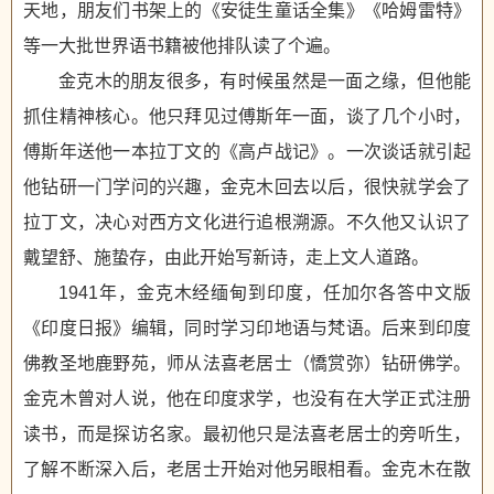
天地，朋友们书架上的《安徒生童话全集》《哈姆雷特》
等一大批世界语书籍被他排队读了个遍。
金克木的朋友很多，有时候虽然是一面之缘，但他能
抓住精神核心。他只拜见过傅斯年一面，谈了几个小时，
傅斯年送他一本拉丁文的《高卢战记》。一次谈话就引起
他钻研一门学问的兴趣，金克木回去以后，很快就学会了
拉丁文，决心对西方文化进行追根溯源。不久他又认识了
戴望舒、施蛰存，由此开始写新诗，走上文人道路。
1941年，金克木经缅甸到印度，任加尔各答中文版
《印度日报》编辑，同时学习印地语与梵语。后来到印度
佛教圣地鹿野苑，师从法喜老居士（憍赏弥）钻研佛学。
金克木曾对人说，他在印度求学，也没有在大学正式注册
读书，而是探访名家。最初他只是法喜老居士的旁听生，
了解不断深入后，老居士开始对他另眼相看。金克木在散