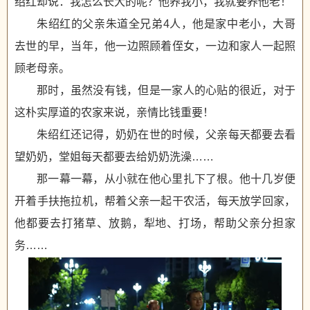
绍红却说：我怎么长大的呢？他养我小，我就要养他老！
朱绍红的父亲朱道全兄弟4人，他是家中老小，大哥
去世的早，当年，他一边照顾着侄女，一边和家人一起照
顾老母亲。
那时，虽然没有钱，但是一家人的心贴的很近，对于
这朴实厚道的农家来说，亲情比钱重要！
朱绍红还记得，奶奶在世的时候，父亲每天都要去看
望奶奶，堂姐每天都要去给奶奶洗澡……
那一幕一幕，从小就在他心里扎下了根。他十几岁便
开着手扶拖拉机，帮着父亲一起干农活，每天放学回家，
他都要去打猪草、放鹅，犁地、打场，帮助父亲分担家
务……