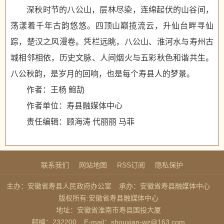
深秋时节的八公山，层林尽染，连绵起伏的山谷间，
荡漾着千年古韵悠悠。四顶山巅揽流云，升仙台畔寻仙
踪，楚汉之风漫卷。凭栏远眺，八公山、淮河水与寿州古
城相邻相依，历史文脉、人间烟火与五彩秋色和谐共生。
八公秋韵，是岁月的回响，也是每个寿县人的梦景。
作者：王杨 鲍劼
作者单位：寿县融媒体中心
责任编辑：顾海涛 代丽丽 马菲
联系我们
网站地图
RSS订阅
隐私保护
主办：安徽省寿县人民政府办公室
承办：安徽省寿县融媒体中心
版权所有:安徽省寿县融媒体中心
地址：安徽省淮南市寿县国投大厦
邮编：232200
E-mail：shouxian-wz@163.com