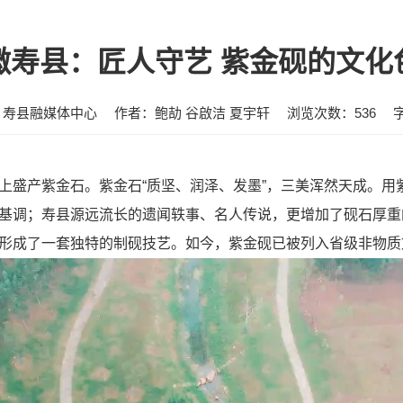
徽寿县：匠人守艺 紫金砚的文化
：寿县融媒体中心
作者：鲍劼 谷啟洁 夏宇轩
浏览次数：
536
上盛产紫金石。紫金石“质坚、润泽、发墨”，三美浑然天成。用
基调；寿县源远流长的遗闻轶事、名人传说，更增加了砚石厚重
形成了一套独特的制砚技艺。如今，紫金砚已被列入省级非物质