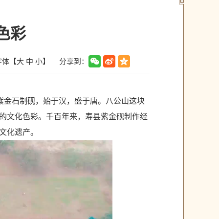
色彩
分享到：
字体【
大
中
小
】
紫金石制砚，始于汉，盛于唐。八公山这块
的文化色彩。千百年来，寿县紫金砚制作经
文化遗产。