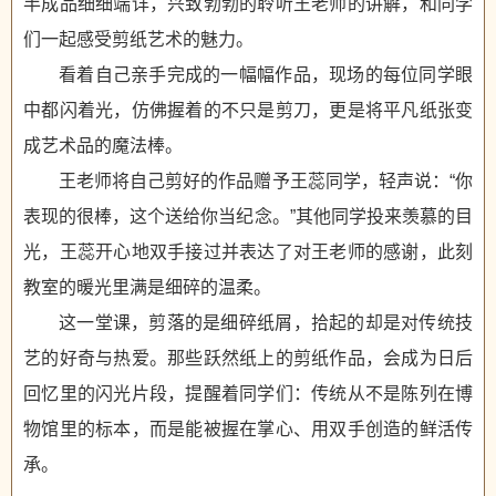
半成品细细端详，兴致勃勃的聆听王老师的讲解，和同学
们一起感受剪纸艺术的魅力。
看着自己亲手完成的一幅幅作品，现场的每位同学眼
中都闪着光，仿佛握着的不只是剪刀，更是将平凡纸张变
成艺术品的魔法棒。
王老师将自己剪好的作品赠予王蕊同学，轻声说：“你
表现的很棒，这个送给你当纪念。”其他同学投来羡慕的目
光，王蕊开心地双手接过并表达了对王老师的感谢，此刻
教室的暖光里满是细碎的温柔。
这一堂课，剪落的是细碎纸屑，拾起的却是对传统技
艺的好奇与热爱。那些跃然纸上的剪纸作品，会成为日后
回忆里的闪光片段，提醒着同学们：传统从不是陈列在博
物馆里的标本，而是能被握在掌心、用双手创造的鲜活传
承。