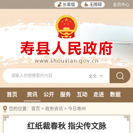
长辈版
无障碍
会员中心
首页
资讯
公开
服务
互动
走进
数据
新媒体
您的位置：
首页
>
政务资讯
>
今日寿州
红纸裁春秋 指尖传文脉