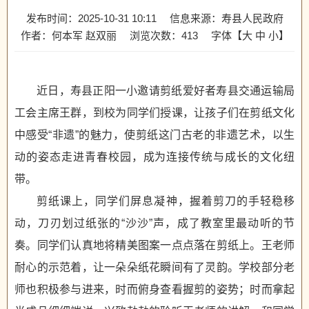
发布时间：2025-10-31 10:11
信息来源：寿县人民政府
作者：何本军 赵双丽
浏览次数：
413
字体【
大
中
小
】
近日，寿县正阳一小邀请剪纸爱好者寿县交通运输局
工会主席王群，到校为同学们授课，让孩子们在剪纸文化
中感受“非遗”的魅力，使剪纸这门古老的非遗艺术，以生
动的姿态走进青春校园，成为连接传统与成长的文化纽
带。
剪纸课上，同学们屏息凝神，握着剪刀的手轻稳移
动，刀刃划过纸张的“沙沙”声，成了教室里最动听的节
奏。同学们认真地将精美图案一点点落在剪纸上。王老师
耐心的示范着，让一朵朵纸花瞬间有了灵韵。学校部分老
师也积极参与进来，时而俯身查看握剪的姿势；时而拿起