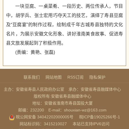
一块豆腐、一桌菜肴、一段历史、两位传承人，节目
中，胡学兵、张士宏用巧夺天工的技艺，演绎了寿县豆腐
及“豆腐宴”的制作过程，绘制成千年古城寿县独特的文化
名片，为展示安徽文化形象、讲好淮南美食故事、促进寿
县文旅发展起到了积极作用。
(责编：黄艳、张磊)
联系我们
网站地图
RSS订阅
隐私保护
主办：安徽省寿县人民政府办公室
承办：安徽省寿县融媒体中心
版权所有:安徽省寿县融媒体中心
地址：安徽省淮南市寿县国投大厦
邮编：232200
E-mail：shouxian-wz@163.com
皖公网安备 34042202000005号
皖ICP备19025266号-1
网站标识码：3415210027
本站已支持IPV6访问