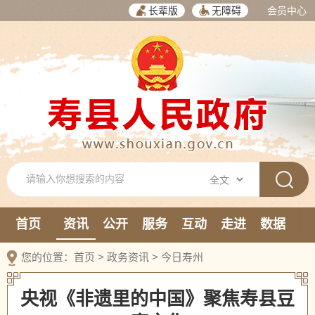
长辈版
无障碍
会员中心
首页
资讯
公开
服务
互动
走进
数据
新媒体
您的位置：
首页
>
政务资讯
>
今日寿州
央视《非遗里的中国》聚焦寿县豆