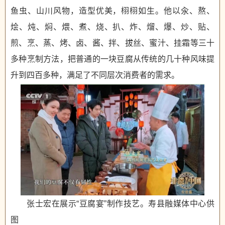
鱼虫、山川风物，造型优美，栩栩如生。他以汆、熬、
烩、炖、焖、煨、煮、烧、扒、炸、熘、爆、炒、贴、
煎、烹、蒸、烤、卤、酱、拌、拔丝、蜜汁、挂霜等三十
多种烹制方法，把普通的一块豆腐从传统的几十种风味提
升到四百多种，满足了不同层次消费者的需求。
张士宏在展示“豆腐宴”制作技艺。寿县融媒体中心供
图