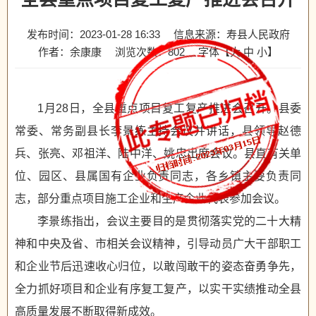
发布时间：2023-01-28 16:33
信息来源：寿县人民政府
作者：余康康
浏览次数：
802
字体【
大
中
小
】
1月28日，全县重点项目复工复产推进会召开。县委
常委、常务副县长李景练主持会议并讲话，县领导赵德
兵、张亮、邓祖洋、陆中洋、姚忠出席会议。县直有关单
位、园区、县属国有企业负责同志，各乡镇主要负责同
志，部分重点项目施工企业和生产企业代表参加会议。
李景练指出，会议主要目的是贯彻落实党的二十大精
神和中央及省、市相关会议精神，引导动员广大干部职工
和企业节后迅速收心归位，以敢闯敢干的姿态奋勇争先，
全力抓好项目和企业有序复工复产，以实干实绩推动全县
高质量发展不断取得新成效。