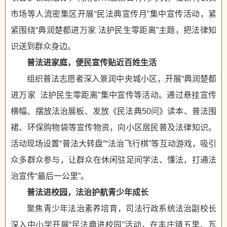
市场等人流密集区开展“民法典宣传月”集中宣传活动，紧
紧围绕“典润楚都进万家 法护民生零距离”主题，把法律知
识送到群众身边。
普法进家庭，便民宣传贴近百姓生活
组织普法志愿者深入景润中央城小区，开展“典润楚都
进万家 法护民生零距离”集中宣传等活动。通过悬挂宣传
横幅、摆放法治展板、发放《民法典50问》读本、普法围
裙、环保购物袋等宣传物资，向小区居民普及法律知识。
活动现场设置“普法大转盘”“法治飞行棋”等互动游戏，吸引
众多群众参与，让群众在休闲驻足间学法、懂法，打通法
治宣传“最后一公里”。
普法进校园，法治护航青少年成长
聚焦青少年法治素养培育，司法行政系统法治副校长
深入中小学开展“民法典进校园”活动，在丰庄镇五里、瓦