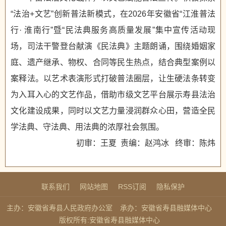
“法治+文艺”创新普法新模式，在2026年安徽省“江淮普法
行· 淮南行”暨“民法典服务高质量发展”集中宣传活动现
场，司法干警登台献演《民法典》主题朗诵，围绕婚姻家
庭、遗产继承、物权、合同等民生热点，结合典型案例以
案释法。以艺术表演形式打破普法圈层，让生硬法条转变
为入耳入心的文艺作品，借助市级文艺平台展示寿县法治
文化建设成果，同时以文艺力量浸润群众心田，营造全民
学法典、守法典、用法典的浓厚社会氛围。
初审：王夏 责编：赵鸿冰 终审：陈炜
联系我们
网站地图
RSS订阅
隐私保护
主办：安徽省寿县人民政府办公室
承办：安徽省寿县融媒体中心
版权所有:安徽省寿县融媒体中心