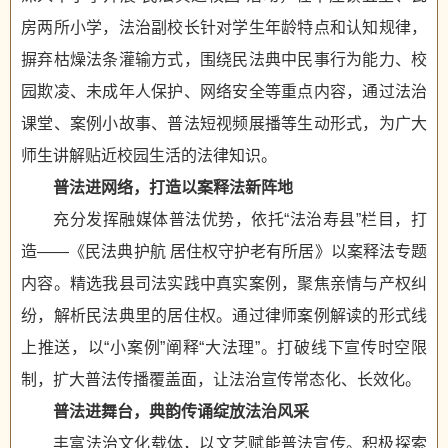
房两所小学，法治副校长针对学生年龄特点和认知规律，
摒弃枯燥法条灌输方式，围绕民法典中民事行为能力、校
园欺凌、未成年人保护、网络安全等重点内容，通过法治
课堂、案例小故事、普法短视频展播等生动形式，为广大
师生讲解贴近校园生活的法律知识。
普法进网络，打造以案释法新阵地
充分发挥融媒体普法优势，依托“法治寿县”栏目，打
造——《民法典护航 居住权守护老有所居》以案释法专题
内容。精选我县司法实践中真实案例，聚焦亲情与产权纠
纷，解析民法典里的居住权。通过律师案例解读的形式线
上推送，以“小案例”阐释“大法理”。打破线下宣传时空限
制，扩大普法传播覆盖面，让法治宣传常态化、长效化。
普法进舞台，典韵传诵绽放法治风采
丰富法治文化载体，以文艺赋能普法宣传。积极探索