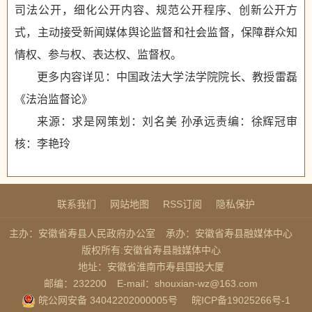
司法公开，细化公开内容、规范公开程序、创新公开方
式，主动接受新闻媒体舆论监督和社会监督，保障群众知
情权、参与权、表达权、监督权。
更多内容详见：中国政法大学法学院院长、教授雷磊
《法治监督论》
来源：求是网策划：刘名美 孙承远责编：徐辉冠审
核：李艳玲
联系我们
网站地图
RSS订阅
隐私保护
主办：安徽省寿县人民政府办公室
承办：安徽省寿县融媒体中心
版权所有:安徽省寿县融媒体中心
地址：安徽省淮南市寿县国投大厦
邮编：232200
E-mail：shouxian-wz@163.com
皖公网安备 34042202000005号
皖ICP备19025266号-1