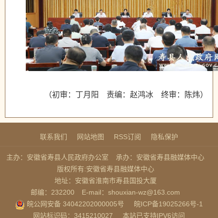
（初审：丁月阳 责编：赵鸿冰 终审：陈炜）
联系我们
网站地图
RSS订阅
隐私保护
主办：安徽省寿县人民政府办公室
承办：安徽省寿县融媒体中心
版权所有:安徽省寿县融媒体中心
地址：安徽省淮南市寿县国投大厦
邮编：232200
E-mail：shouxian-wz@163.com
皖公网安备 34042202000005号
皖ICP备19025266号-1
网站标识码：3415210027
本站已支持IPV6访问