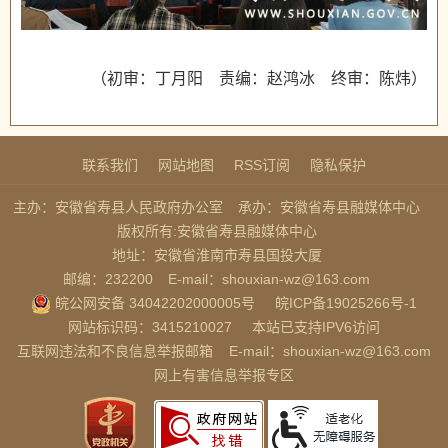
（初审：丁月阳 责编：赵鸿冰 终审：陈炜）
联系我们
网站地图
RSS订阅
隐私保护
主办：安徽省寿县人民政府办公室
承办：安徽省寿县融媒体中心
版权所有:安徽省寿县融媒体中心
地址：安徽省淮南市寿县国投大厦
邮编：232200
E-mail：shouxian-wz@163.com
皖公网安备 34042202000005号
皖ICP备19025266号-1
网站标识码：3415210027
本站已支持IPV6访问
互联网违法和不良信息举报邮箱
E-mail：shouxian-wz@163.com
网上有害信息举报专区