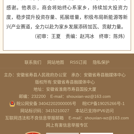
感谢。他表示，商会将始终心系家乡，持续加大投资力
度，稳步提升投资存量、拓展增量，积极布局新能源等新
兴产业赛道，全力以赴为家乡发展添砖加瓦、贡献力量。
（初审：王夏 责编：赵鸿冰 终审：陈炜）
联系我们
网站地图
RSS订阅
隐私保护
主办：安徽省寿县人民政府办公室
承办：安徽省寿县融媒体中心
版权所有:安徽省寿县融媒体中心
地址：安徽省淮南市寿县国投大厦
邮编：232200
E-mail：shouxian-wz@163.com
皖公网安备 34042202000005号
皖ICP备19025266号-1
网站标识码：3415210027
本站已支持IPV6访问
互联网违法和不良信息举报邮箱
E-mail：shouxian-wz@163.com
网上有害信息举报专区