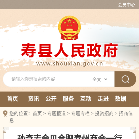
会员中心
首页
资讯
公开
服务
互动
走进
数据
新媒体
您的位置：
首页
>
专题报道
>
专题专栏
>
投资招商
>
招商信
息
孙奇志会见合肥寿州商会一行