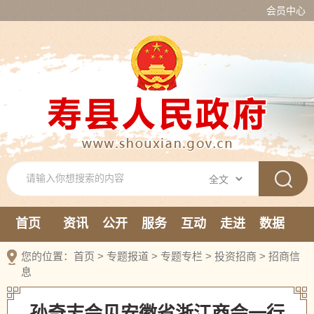
会员中心
首页
资讯
公开
服务
互动
走进
数据
新媒体
您的位置：
首页
>
专题报道
>
专题专栏
>
投资招商
>
招商信
息
孙奇志会见安徽省浙江商会一行