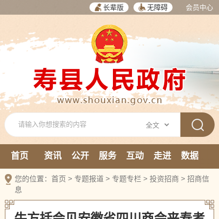
长辈版
无障碍
会员中心
首页
资讯
公开
服务
互动
走进
数据
新媒体
您的位置：
首页
>
专题报道
>
专题专栏
>
投资招商
>
招商信
息
牛方括会见安徽省四川商会来寿考