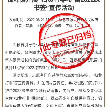
书签”宣传活动
发布时间：2022-06-21 16:00
信息来源：寿县人民政府
作者：赵晨
浏览次数：
965
字体【
大
中
小
】
为教育引导青少年儿童自觉抵制有害出版物和信息，
拒绝盗版、绿色阅读、文明上网，积极营造关心关爱未成
年人健康成长的良好氛围，6月21日，瓦埠镇组织开展“扫
黄打非•护苗2022绿书签”主题宣传活动。
活动现场，志愿者们向过往群众派发“绿书签”、“扫黄
打非”等宣传资料，并在镇村宣传栏、学校张贴“扫黄打非•
护苗2022绿书签”专项行动海报，向商户、群众及青少年
宣传“扫黄打非”相关知识，提高青少年自我保护意识，倡
导未成年人“绿色阅读、文明上网”，自觉远离非法出版物