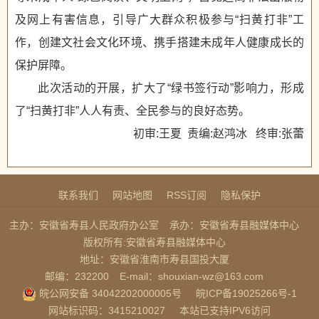
及网上有害信息，引导广大群众积极参与“扫黄打非”工
作，创建文社会文化环境、携手搭建未成年人健康成长的
保护屏障。
此次活动的开展，扩大了“绿书签行动”影响力，形成
了“扫黄打非”人人有责、全民参与的良好态势。
初审:王夏 责编:赵鸿冰 终审:张蕾
联系我们
网站地图
RSS订阅
隐私保护
主办：安徽省寿县人民政府办公室
承办：安徽省寿县融媒体中心
版权所有:安徽省寿县融媒体中心
地址：安徽省淮南市寿县国投大厦
邮编：232200
E-mail：shouxian-wz@163.com
皖公网安备 34042202000005号
皖ICP备19025266号-1
网站标识码：3415210027
本站已支持IPV6访问