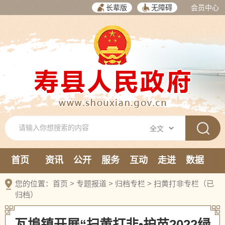
长辈版
无障碍
会员中心
首页
资讯
公开
服务
互动
走进
数据
新媒体
您的位置：
首页
>
专题报道
>
归档专栏
>
扫黄打非专栏（已
归档）
瓦埠镇开展“扫黄打非•护苗2022绿