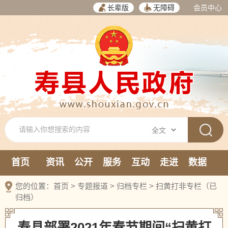
长辈版
无障碍
会员中心
首页
资讯
公开
服务
互动
走进
数据
新媒体
您的位置：
首页
>
专题报道
>
归档专栏
>
扫黄打非专栏（已
归档）
寿县部署2021年春节期间“扫黄打