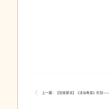
上一篇：
【豆娃普法】《法治寿县》栏目——“偏方”