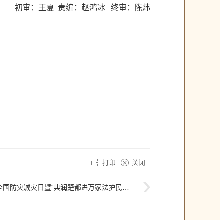
初审：王夏 责编：赵鸿冰 终审：陈炜
打印
关闭
灾减灾日暨“典润楚都进万家法护民生零距离”普法宣传活动