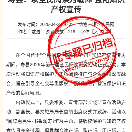
产权宣传
发布时间：2026-04-28 10:03
信息来源：人民网
作者：戴洁
浏览次数：
216
字体【
大
中
小
】
在全国首个“全民阅读活动周”及全国知识产权宣传周
期间，寿县2026年第一届全民阅读惠民活动正式启动。本
次活动将知识产权保护、正版阅读推广与全民阅读深度融
合，旨在引导全社会尊重版权、抵制盗版，营造保护知识
产权的良好氛围。
启动仪式上，县委常委、宣传部部长饶洁宣布活动启
动，副县长、县文旅局局长童丽出席仪式并致辞。活动以
“阅读惠民生·书香润寿州”为主题，将版权保护与知识产权
宣传贯穿全过程，倡导群众读正版、购正版、用正版，自