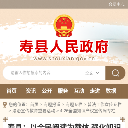
会员中心
首页
资讯
公开
服务
互动
走进
数据
新媒体
您的位置：
首页
>
专题报道
>
专题专栏
>
普法工作宣传专栏
>
法治宣传教育重要活动
>
4·26全国知识产权宣传周专栏
寿县：以全民阅读为载体 强化知识