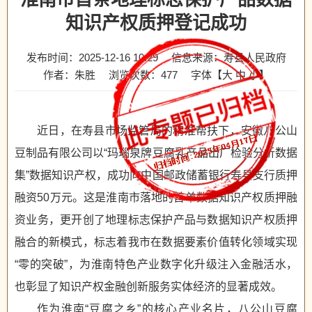
知识产权质押登记成功
发布时间：2025-12-16 10:29
信息来源：寿县人民政府
作者：朱胜
浏览次数：
477
字体【
大
中
小
】
近日，在寿县市场监管局的精准帮扶下，安徽八公山
豆制品有限公司以“玛瑙泉牌豆腐乳产品出厂检验分析数据
集”数据知识产权，成功向中国邮政储蓄银行寿县支行质押
融资50万元。这是淮南市落地的首单数据知识产权质押融
资业务，更开创了地理标志保护产品与数据知识产权质押
融合的新模式，标志着我市在数据要素价值转化领域实现
“零的突破”，为淮南特色产业数字化升级注入金融活水，
也彰显了知识产权金融创新服务实体经济的显著成效。​
作为淮南“豆腐之乡”的核心产业名片，八公山豆腐