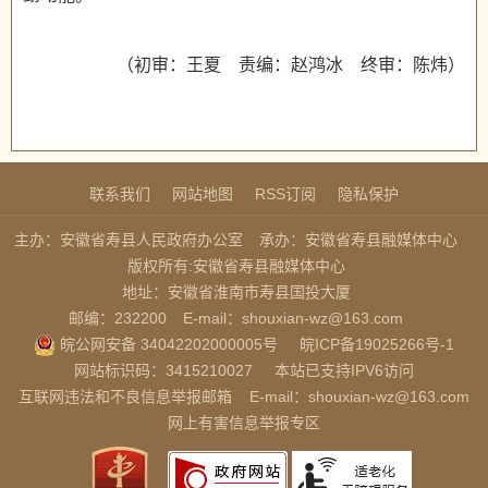
（初审：王夏 责编：赵鸿冰 终审：陈炜）
联系我们
网站地图
RSS订阅
隐私保护
主办：安徽省寿县人民政府办公室
承办：安徽省寿县融媒体中心
版权所有:安徽省寿县融媒体中心
地址：安徽省淮南市寿县国投大厦
邮编：232200
E-mail：shouxian-wz@163.com
皖公网安备 34042202000005号
皖ICP备19025266号-1
网站标识码：3415210027
本站已支持IPV6访问
互联网违法和不良信息举报邮箱
E-mail：shouxian-wz@163.com
网上有害信息举报专区