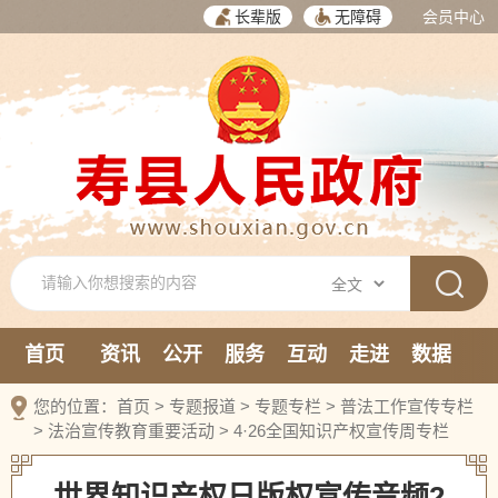
长辈版
无障碍
会员中心
首页
资讯
公开
服务
互动
走进
数据
新媒体
您的位置：
首页
>
专题报道
>
专题专栏
>
普法工作宣传专栏
>
法治宣传教育重要活动
>
4·26全国知识产权宣传周专栏
世界知识产权日版权宣传音频2