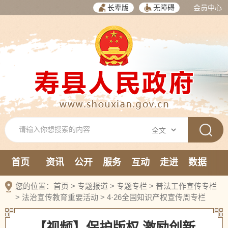
长辈版
无障碍
会员中心
首页
资讯
公开
服务
互动
走进
数据
新媒体
您的位置：
首页
>
专题报道
>
专题专栏
>
普法工作宣传专栏
>
法治宣传教育重要活动
>
4·26全国知识产权宣传周专栏
【视频】保护版权 激励创新