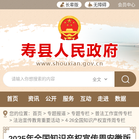
长辈版
无障碍
会员中心
首页
资讯
公开
服务
互动
走进
数据
新媒体
您的位置：
首页
>
专题报道
>
专题专栏
>
普法工作宣传专栏
>
法治宣传教育重要活动
>
4·26全国知识产权宣传周专栏
2025年全国知识产权宣传周安徽版