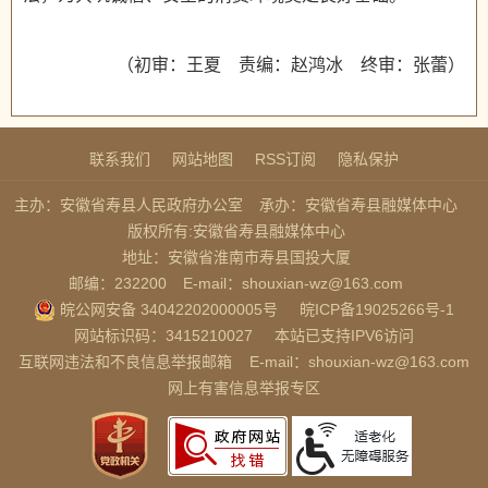
（初审：王夏 责编：赵鸿冰 终审：张蕾）
联系我们
网站地图
RSS订阅
隐私保护
主办：安徽省寿县人民政府办公室
承办：安徽省寿县融媒体中心
版权所有:安徽省寿县融媒体中心
地址：安徽省淮南市寿县国投大厦
邮编：232200
E-mail：shouxian-wz@163.com
皖公网安备 34042202000005号
皖ICP备19025266号-1
网站标识码：3415210027
本站已支持IPV6访问
互联网违法和不良信息举报邮箱
E-mail：shouxian-wz@163.com
网上有害信息举报专区