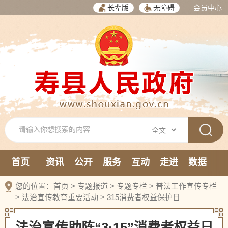
长辈版
无障碍
会员中心
首页
资讯
公开
服务
互动
走进
数据
新媒体
您的位置：
首页
>
专题报道
>
专题专栏
>
普法工作宣传专栏
>
法治宣传教育重要活动
>
315消费者权益保护日
法治宣传助阵“3·15”消费者权益日