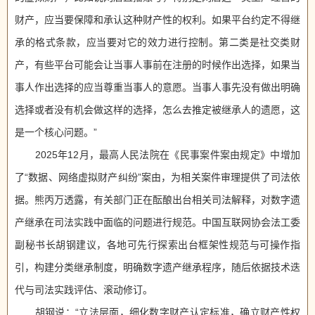
财产，应当要保障和承认这种财产性的权利。如果平台约定不得继
承的格式条款，应当要对它的效力进行控制。第二类是社交类财
产，有些平台可能会让当事人事前在注册的时候作出选择，如果当
事人作出选择的应当尊重当事人的意愿。当事人事先没有做出明确
选择或者没有机会做这样的选择，怎么去推定被继承人的遗愿，这
是一个核心问题。”
2025年12月，最高人民法院在《民事案件案由规定》中增加
了“数据、网络虚拟财产纠纷”案由，为相关案件审理提供了司法依
据。熊丙万透露，有关部门正在酝酿出台相关司法解释，对数字遗
产继承在司法实践中面临的问题进行规范。中国互联网协会法工委
副秘书长胡钢建议，各地可先行探索出台框架性规范与可操作指
引，构建分类继承制度，明确数字遗产继承程序，随后依据技术迭
代与司法实践评估、滚动修订。
胡钢说：“立法层面，细化数字财产认定标准，确立财产性权