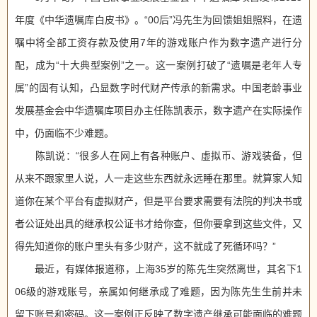
年度《中华遗嘱库白皮书》。“00后”冯先生为回馈姐姐照料，在遗
嘱中将全部工资存款及使用7年的游戏账户作为数字遗产进行分
配，成为“十大典型案例”之一。这一案例打破了“遗嘱是老年人专
属”的固有认知，凸显数字时代财产传承的新需求。中国老龄事业
发展基金会中华遗嘱库项目办主任陈凯表示，数字遗产在实际操作
中，仍面临不少难题。
陈凯说：“很多人在网上有各种账户、虚拟币、游戏装备，但
从来不跟家里人说，人一走这些东西就永远睡在那里。就算家人知
道你在某个平台有虚拟财产，但是平台要求需要有法院的判决书或
者公证处出具的继承权公证书才给你查，但你要拿到这些文件，又
得先知道你的账户里头有多少财产，这不就成了死循环吗？”
最近，有媒体报道称，上海35岁的陈先生突然离世，其名下1
06级的游戏账号，亲属如何继承成了难题，因为陈先生生前并未
留下账号和密码。这一案例正反映了数字遗产继承可能面临的难题