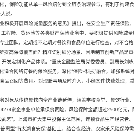
持续深化，保险功能从单一风险赔付到全链条治理参与，有利于构建
责人说。
业积极开展风险减量服务的意见》提出，在安全生产责任保险
、工程险、货运险等各类财产保险业务中，要积极提供风险减量
专业团队，定期或不定期对餐饮和食品单位进行检查，对不合格
步提高保障覆盖面？精准识别细分场景、因地制宜创新产品是重
，开发定制化产品体系。”重庆金融监管局党委委员、副局长刘
化适合网络订餐的保险服务，深化“保险+科技”融合，加强系统
食品召回等费用。对理赔事项及时介入，小额案件快速处理，
。
务对象从传统餐饮向全产业链延伸，涵盖学校食堂、餐饮行业
4274家企事业单位承保食责险，风险保障金额超过2500亿元，同
般武艺”。上海市扩大集中投保主体范围，连锁食品生产经营者
惠型“南太湖食安保”基础上，结合夜经济、农家乐风险保障需求，