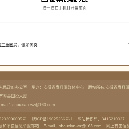
扫一扫在手机打开当前页
三重困局，该如何突破？
人民政府办公室
承办：安徽省寿县融媒体中心
版权所有:安徽省寿县
市寿县国投大厦
-mail：shouxian-wz@163.com
202000005号
皖ICP备19025266号-1
网站标识码：3415210027
法和不良信息举报邮箱
E-mail：shouxian-wz@163.com
网上有害信