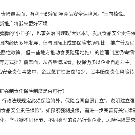
食责险覆盖面，有利于织密织牢食品安全保障网。”王向楠说。
新推广将迎来更好环境
腾腾的“小日子”，也事关治国理政“大账本”。发展食品安全责任
国内经历多年发展，但与国际上成熟保险市场相比，推广普及程
鼓励性政策，但一些地方推动食责险落地推广的管理制度仍需细
等方式提升覆盖面，从各地情况看，投保仍多以企业自愿为主。
品安全责任事故中，企业惩罚性赔偿较少，民事赔偿责任风险
进强制责任保险制度是否可行？
、行政法规规定必须保险的外，保险合同自愿订立”，说明建立
加食品安全责任保险”，如探索强制投保，需进一步完善有关法律
化。产业链不同环节、不同类型的食品行业企业，风险保障需