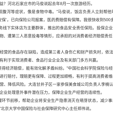
益？河北石家庄市的马俊说起去年8月一次旅游经历。
现腹泻等症状，像是食物中毒。”马俊说，饭店负责人立刻帮
安保’，已向保险公司报案，医药费赔偿有保障。我很快收到500
服务线下实体店为主要群体，推出的食品安全责任保险。投保企
物、遭第三人恶意投毒等情形，应承担的对消费者经济赔偿责任，
经营的食品存在缺陷，造成第三者人身伤亡和财产损失时，依
有利于实现消费者、食品行业企业及有关部门多方共赢。
获得经济赔偿，能有效化解矛盾纠纷。”中国社会科学院保险与
进行赔付，理赔更有保障、过程更加顺畅，有利于提高消费者维
营、降低风险。大连甘井子区一家参保美食城公司负责人李楠
企业处理意外事件潜在压力，保障企业生产经营的连续性。
理环节前移，帮助企业将安全生产隐患消灭在萌芽状态，减少
”北京大学中国保险与社会保障研究中心主任郑伟说。