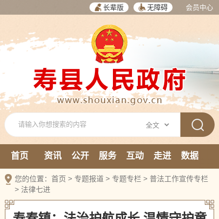
长辈版
无障碍
会员中心
首页
资讯
公开
服务
互动
走进
数据
新媒体
您的位置：
首页
>
专题报道
>
专题专栏
>
普法工作宣传专栏
>
法律七进
寿春镇：法治护航成长 温情守护童