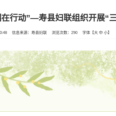
帼在行动”—寿县妇联组织开展“
:48
信息来源：寿县妇联
浏览次数：
290
字体【
大
中
小
】