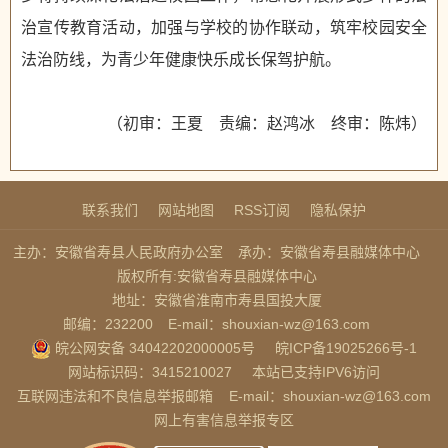
治宣传教育活动，加强与学校的协作联动，筑牢校园安全
法治防线，为青少年健康快乐成长保驾护航。
（初审：王夏 责编：赵鸿冰 终审：陈炜）
联系我们
网站地图
RSS订阅
隐私保护
主办：安徽省寿县人民政府办公室
承办：安徽省寿县融媒体中心
版权所有:安徽省寿县融媒体中心
地址：安徽省淮南市寿县国投大厦
邮编：232200
E-mail：shouxian-wz@163.com
皖公网安备 34042202000005号
皖ICP备19025266号-1
网站标识码：3415210027
本站已支持IPV6访问
互联网违法和不良信息举报邮箱
E-mail：shouxian-wz@163.com
网上有害信息举报专区