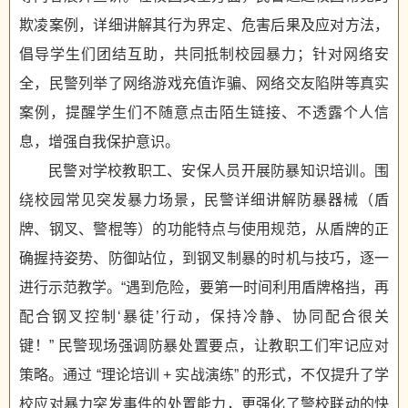
欺凌案例，详细讲解其行为界定、危害后果及应对方法，
倡导学生们团结互助，共同抵制校园暴力；针对网络安
全，民警列举了网络游戏充值诈骗、网络交友陷阱等真实
案例，提醒学生们不随意点击陌生链接、不透露个人信
息，增强自我保护意识。
民警对学校教职工、安保人员开展防暴知识培训。围
绕校园常见突发暴力场景，民警详细讲解防暴器械（盾
牌、钢叉、警棍等）的功能特点与使用规范，从盾牌的正
确握持姿势、防御站位，到钢叉制暴的时机与技巧，逐一
进行示范教学。“遇到危险，要第一时间利用盾牌格挡，再
配合钢叉控制‘暴徒’行动，保持冷静、协同配合很关
键！” 民警现场强调防暴处置要点，让教职工们牢记应对
策略。通过 “理论培训 + 实战演练” 的形式，不仅提升了学
校应对暴力突发事件的处置能力，更强化了警校联动的快