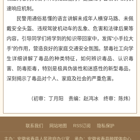
速响应机制。
民警用通俗易懂的语言讲解未成年人横穿马路、未佩
戴安全头盔、违规驾驶机动车的乱象、危害和法律后果等
内容，引导同学们将学到的知识带回家中，发挥“小手拉大
手”的作用，营造良好的家庭交通安全氛围。禁毒社工向学
生详细讲解了毒品的种类特征，如何辨识毒品、认识毒
害、防毒拒毒，特别是极具伪装性和迷惑性的新型毒品，
深刻揭示了毒品对个人、家庭及社会的严重危害。
（初审：丁月阳 责编：赵鸿冰 终审：陈炜）
联系我们
网站地图
RSS订阅
隐私保护
主办：安徽省寿县人民政府办公室
承办：安徽省寿县融媒体中心