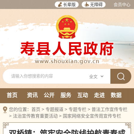
长辈版
无障碍
会员中心
首页
资讯
公开
服务
互动
走进
数据
新媒体
您的位置：
首页
>
专题报道
>
专题专栏
>
普法工作宣传专栏
>
法治宣传教育重要活动
>
国家网络安全宣传周宣传专栏
双桥镇：筑牢安全防线护航青春成