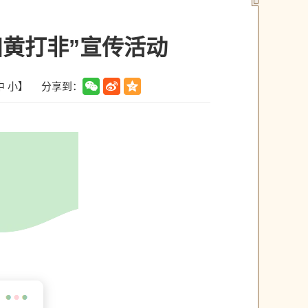
扫黄打非”宣传活动
分享到：
中
小
】