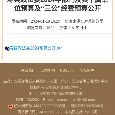
位预算及“三公”经费预算公开
发布时间：2024-01-18 16:29
信息来源：寿县财政局
浏览次数：
1022
字体【
大
中
小
】
寿县政法委2024预算公开.rar
联系我们
网站地图
RSS订阅
隐私保护
主办：安徽省寿县人民政府办公室
承办：安徽省寿县融媒体中心
版权所有:安徽省寿县融媒体中心
地址：安徽省淮南市寿县国投大厦
邮编：232200
E-mail：shouxian-wz@163.com
皖公网安备 34042202000005号
皖ICP备19025266号-1
网站标识码：3415210027
本站已支持IPV6访问