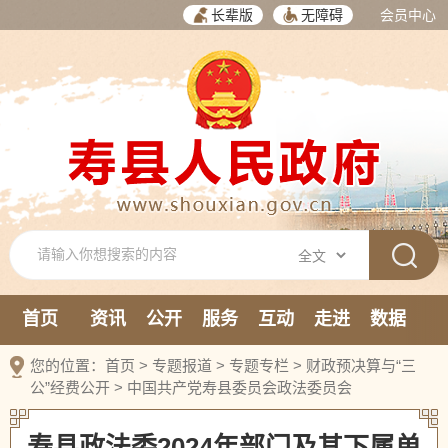
长辈版
无障碍
会员中心
首页
资讯
公开
服务
互动
走进
数据
新媒体
您的位置：
首页
>
专题报道
>
专题专栏
>
财政预决算与“三
公”经费公开
>
中国共产党寿县委员会政法委员会
寿县政法委2024年部门及其下属单