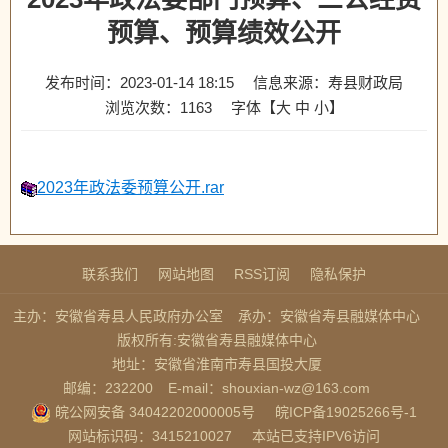
预算、预算绩效公开
发布时间：2023-01-14 18:15
信息来源：寿县财政局
浏览次数：
1163
字体【
大
中
小
】
2023年政法委预算公开.rar
联系我们
网站地图
RSS订阅
隐私保护
主办：安徽省寿县人民政府办公室
承办：安徽省寿县融媒体中心
版权所有:安徽省寿县融媒体中心
地址：安徽省淮南市寿县国投大厦
邮编：232200
E-mail：shouxian-wz@163.com
皖公网安备 34042202000005号
皖ICP备19025266号-1
网站标识码：3415210027
本站已支持IPV6访问