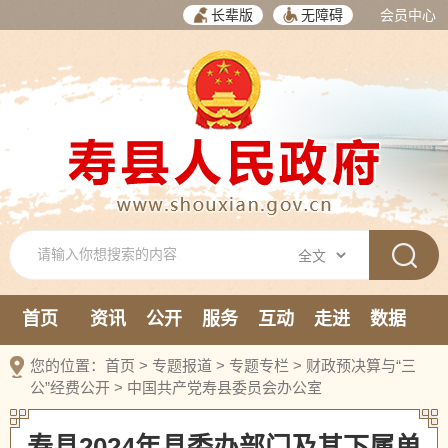
长辈版
无障碍
会员中心
首页
资讯
公开
服务
互动
走进
数据
新媒体
您的位置：
首页
>
专题报道
>
专题专栏
>
财政预决算与“三
公”经费公开
>
中国共产党寿县委员会办公室
寿县2024年县委办部门及其下属单