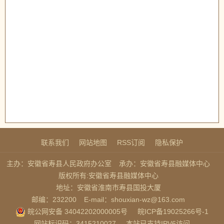
联系我们
网站地图
RSS订阅
隐私保护
主办：安徽省寿县人民政府办公室
承办：安徽省寿县融媒体中心
版权所有:安徽省寿县融媒体中心
地址：安徽省淮南市寿县国投大厦
邮编：232200
E-mail：shouxian-wz@163.com
皖公网安备 34042202000005号
皖ICP备19025266号-1
网站标识码：3415210027
本站已支持IPV6访问