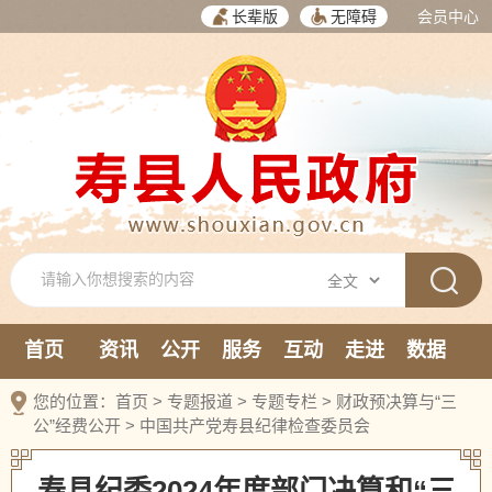
长辈版
无障碍
会员中心
首页
资讯
公开
服务
互动
走进
数据
新媒体
您的位置：
首页
>
专题报道
>
专题专栏
>
财政预决算与“三
公”经费公开
>
中国共产党寿县纪律检查委员会
寿县纪委2024年度部门决算和“三