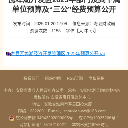
单位预算及“三公”经费预算公开
发布时间：2025-01-20 17:09
信息来源：寿县财政局
浏览次数：
1158
字体【
大
中
小
】
寿县瓦埠湖经济开发管理区2025年预算公开.rar
联系我们
网站地图
RSS订阅
隐私保护
主办：安徽省寿县人民政府办公室
承办：安徽省寿县融媒体中心
版权所有:安徽省寿县融媒体中心
地址：安徽省淮南市寿县国投大厦
邮编：232200
E-mail：shouxian-wz@163.com
皖公网安备 34042202000005号
皖ICP备19025266号-1
网站标识码：3415210027
本站已支持IPV6访问