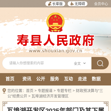
长辈版
无障碍
会员中心
首页
资讯
公开
服务
互动
走进
数据
新媒体
您的位置：
首页
>
专题报道
>
专题专栏
>
财政预决算与“三
公”经费公开
>
瓦埠湖经济开发管理区
瓦埠湖开发区2025年部门及其下属