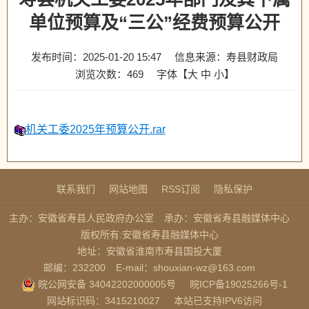
单位预算及“三公”经费预算公开
发布时间：2025-01-20 15:47
信息来源：寿县财政局
浏览次数：
469
字体【
大
中
小
】
机关工委2025年预算公开.rar
联系我们
网站地图
RSS订阅
隐私保护
主办：安徽省寿县人民政府办公室
承办：安徽省寿县融媒体中心
版权所有:安徽省寿县融媒体中心
地址：安徽省淮南市寿县国投大厦
邮编：232200
E-mail：shouxian-wz@163.com
皖公网安备 34042202000005号
皖ICP备19025266号-1
网站标识码：3415210027
本站已支持IPV6访问