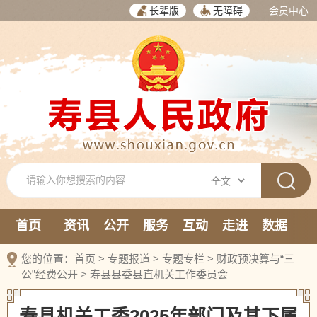
长辈版
无障碍
会员中心
首页
资讯
公开
服务
互动
走进
数据
新媒体
您的位置：
首页
>
专题报道
>
专题专栏
>
财政预决算与“三
公”经费公开
>
寿县县委县直机关工作委员会
寿县机关工委2025年部门及其下属