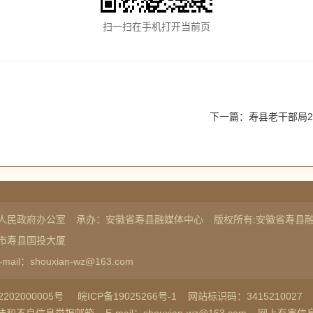
扫一扫在手机打开当前页
下一篇：
寿县老干部局20
人民政府办公室
承办：安徽省寿县融媒体中心
版权所有:安徽省寿县
市寿县国投大厦
-mail：shouxian-wz@163.com
202000005号
皖ICP备19025266号-1
网站标识码：3415210027
法和不良信息举报邮箱
E-mail：shouxian-wz@163.com
网上有害信