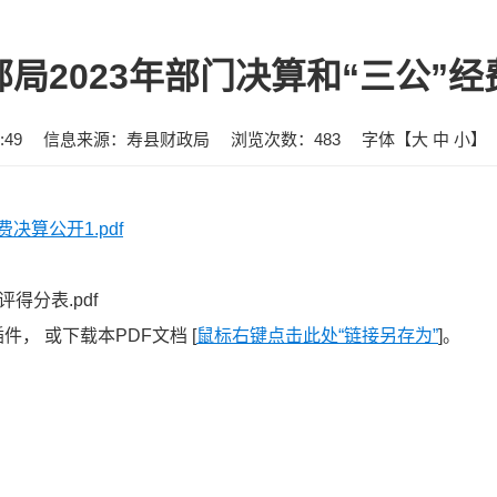
局2023年部门决算和“三公”
:49
信息来源：寿县财政局
浏览次数：
483
字体【
大
中
小
】
决算公开1.pdf
得分表.pdf
， 或下载本PDF文档 [
鼠标右键点击此处“链接另存为”
]。