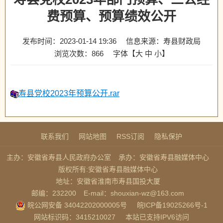
费预算、预算绩效公开
发布时间：2023-01-14 19:36
信息来源：寿县财政局
浏览次数：
866
字体【
大
中
小
】
寿县党校2023年预算公开.rar
联系我们
网站地图
RSS订阅
隐私保护
主办：安徽省寿县人民政府办公室
承办：安徽省寿县融媒体中心
版权所有:安徽省寿县融媒体中心
地址：安徽省淮南市寿县国投大厦
邮编：232200
E-mail：shouxian-wz@163.com
皖公网安备 34042202000005号
皖ICP备19025266号-1
网站标识码：3415210027
本站已支持IPV6访问