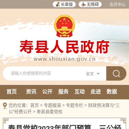
长辈版
无障碍
会员中心
首页
资讯
公开
服务
互动
走进
数据
新媒体
您的位置：
首页
>
专题报道
>
专题专栏
>
财政预决算与“三
公”经费公开
>
寿县县委党校
寿县党校2023年部门预算、三公经