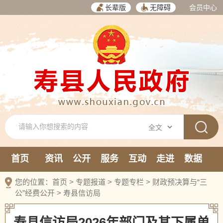
长辈版
无障碍
会员中心
首页
资讯
公开
服务
互动
走进
数据
新媒体
您的位置：
首页
>
专题报道
>
专题专栏
>
财政预决算与“三
公”经费公开
>
寿县信访局
寿县信访局2026年部门及其下属单