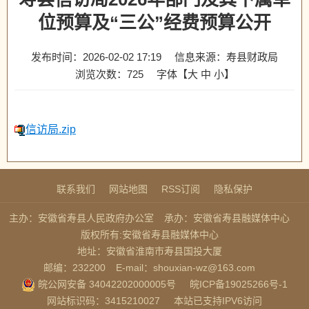
位预算及“三公”经费预算公开
发布时间：2026-02-02 17:19
信息来源：寿县财政局
浏览次数：
725
字体【
大
中
小
】
信访局.zip
联系我们
网站地图
RSS订阅
隐私保护
主办：安徽省寿县人民政府办公室
承办：安徽省寿县融媒体中心
版权所有:安徽省寿县融媒体中心
地址：安徽省淮南市寿县国投大厦
邮编：232200
E-mail：shouxian-wz@163.com
皖公网安备 34042202000005号
皖ICP备19025266号-1
网站标识码：3415210027
本站已支持IPV6访问