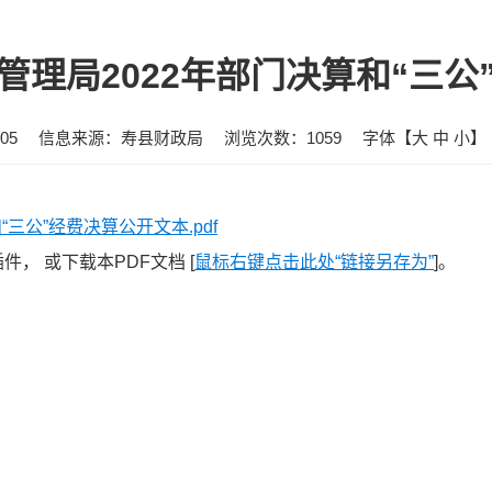
管理局2022年部门决算和“三公
05
信息来源：寿县财政局
浏览次数：
1059
字体【
大
中
小
】
三公”经费决算公开文本.pdf
， 或下载本PDF文档 [
鼠标右键点击此处“链接另存为”
]。