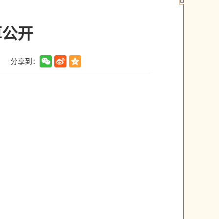
算公开
分享到：
】