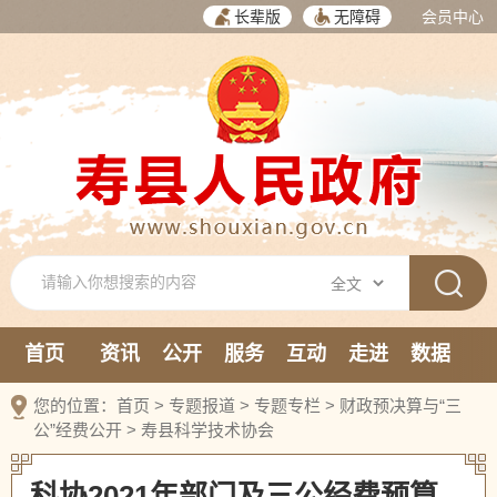
长辈版
无障碍
会员中心
首页
资讯
公开
服务
互动
走进
数据
新媒体
您的位置：
首页
>
专题报道
>
专题专栏
>
财政预决算与“三
公”经费公开
>
寿县科学技术协会
科协2021年部门及三公经费预算、