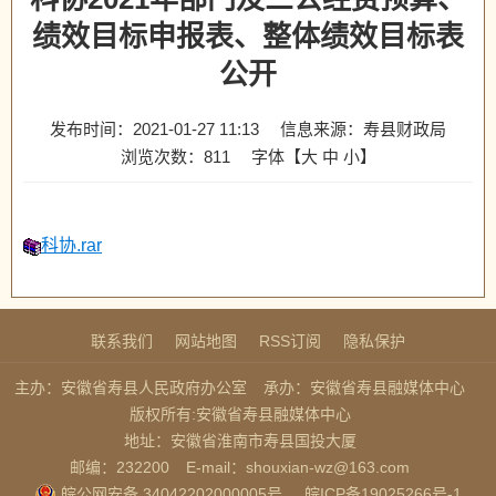
绩效目标申报表、整体绩效目标表
公开
发布时间：2021-01-27 11:13
信息来源：寿县财政局
浏览次数：
811
字体【
大
中
小
】
科协.rar
联系我们
网站地图
RSS订阅
隐私保护
主办：安徽省寿县人民政府办公室
承办：安徽省寿县融媒体中心
版权所有:安徽省寿县融媒体中心
地址：安徽省淮南市寿县国投大厦
邮编：232200
E-mail：shouxian-wz@163.com
皖公网安备 34042202000005号
皖ICP备19025266号-1