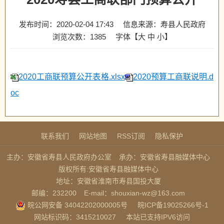
发布时间：2020-02-04 17:43
信息来源：寿县人民政府
浏览次数：
1385
字体【
大
中
小
】
2020工商联预算公开表格.xlsx
2020预算工商联说明.d
oc
联系我们
网站地图
RSS订阅
隐私保护
主办：安徽省寿县人民政府办公室
承办：安徽省寿县融媒体中心
版权所有:安徽省寿县融媒体中心
地址：安徽省淮南市寿县国投大厦
邮编：232200
E-mail：shouxian-wz@163.com
皖公网安备 34042202000005号
皖ICP备19025266号-1
网站标识码：3415210027
本站已支持IPV6访问